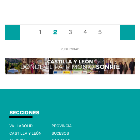
2
Anterior
1
3
4
5
Siguiente
SECCIONES
VALLADOLID
PROVINCIA
CASTILLA Y LEÓN
SUCESOS