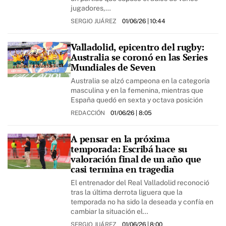
jugadores,…
SERGIO JUÁREZ
01/06/26
| 10:44
Valladolid, epicentro del rugby:
Australia se coronó en las Series
Mundiales de Seven
Australia se alzó campeona en la categoría
masculina y en la femenina, mientras que
España quedó en sexta y octava posición
REDACCIÓN
01/06/26
| 8:05
A pensar en la próxima
temporada: Escribá hace su
valoración final de un año que
casi termina en tragedia
El entrenador del Real Valladolid reconoció
tras la última derrota liguera que la
temporada no ha sido la deseada y confía en
cambiar la situación el…
SERGIO JUÁREZ
01/06/26
| 8:00