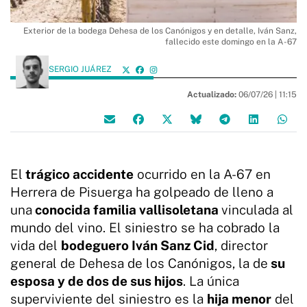
Exterior de la bodega Dehesa de los Canónigos y en detalle, Iván Sanz,
fallecido este domingo en la A-67
SERGIO JUÁREZ
Actualizado:
06/07/26 |
11:15
El
trágico accidente
ocurrido en la A-67 en
Herrera de Pisuerga ha golpeado de lleno a
una
conocida familia vallisoletana
vinculada al
mundo del vino. El siniestro se ha cobrado la
vida del
bodeguero Iván Sanz Cid
, director
general de Dehesa de los Canónigos, la de
su
esposa y de dos de sus hijos
. La única
superviviente del siniestro es la
hija menor
del