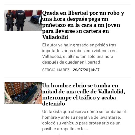
Queda en libertad por un robo y
una hora después pega un
puñetazo en la cara a un joven
para llevarse su cartera en
Valladolid
El autor ya ha ingresado en prisión tras
imputarle varios robos con violencia en
Valladolid, el último tan solo una hora
después de quedar en libertad
SERGIO JUÁREZ
29/07/26
| 14:27
Un hombre ebrio se tumba en
mitad de una calle de Valladolid,
interrumpe el tráfico y acaba
detenido
Un taxista que observó cómo se tumbaba el
hombre y ante su negativa de levantarse,
colocó su vehículo para protegerlo de un
posible atropello en la…