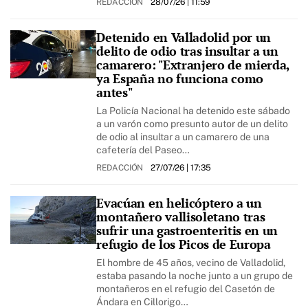
REDACCIÓN
28/07/26
| 11:59
Detenido en Valladolid por un
delito de odio tras insultar a un
camarero: "Extranjero de mierda,
ya España no funciona como
antes"
La Policía Nacional ha detenido este sábado
a un varón como presunto autor de un delito
de odio al insultar a un camarero de una
cafetería del Paseo…
REDACCIÓN
27/07/26
| 17:35
Evacúan en helicóptero a un
montañero vallisoletano tras
sufrir una gastroenteritis en un
refugio de los Picos de Europa
El hombre de 45 años, vecino de Valladolid,
estaba pasando la noche junto a un grupo de
montañeros en el refugio del Casetón de
Ándara en Cillorigo…