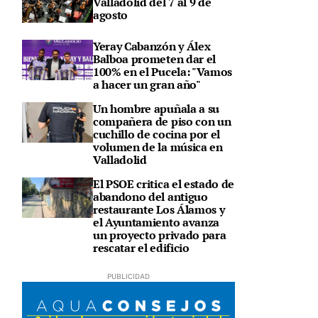
Valladolid del 7 al 9 de
agosto
Yeray Cabanzón y Álex
Balboa prometen dar el
100% en el Pucela: "Vamos
a hacer un gran año"
Un hombre apuñala a su
compañera de piso con un
cuchillo de cocina por el
volumen de la música en
Valladolid
El PSOE critica el estado de
abandono del antiguo
restaurante Los Álamos y
el Ayuntamiento avanza
un proyecto privado para
rescatar el edificio