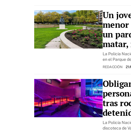
Un jov
menor 
un parq
matar,
La Policía Naci
en el Parque de
REDACCIÓN
21/
Obligan
persona
tras ro
deteni
La Policía Naci
discoteca de Va