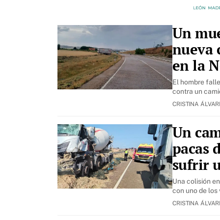
Un mue
nueva 
en la N
El hombre falle
contra un camió
CRISTINA ÁLVA
Un cam
pacas d
sufrir 
Una colisión en
con uno de los
CRISTINA ÁLVA