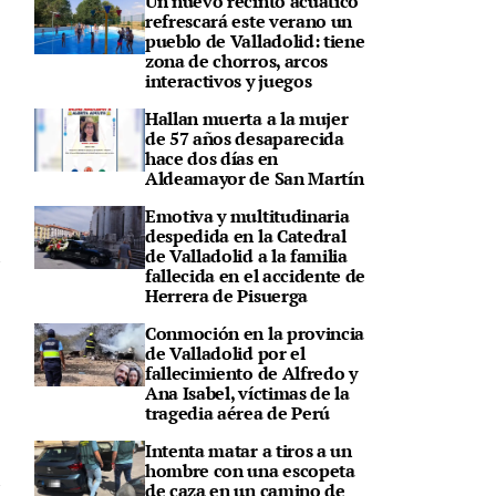
Un nuevo recinto acuático
refrescará este verano un
pueblo de Valladolid: tiene
zona de chorros, arcos
interactivos y juegos
Hallan muerta a la mujer
de 57 años desaparecida
hace dos días en
Aldeamayor de San Martín
Emotiva y multitudinaria
despedida en la Catedral
de Valladolid a la familia
fallecida en el accidente de
Herrera de Pisuerga
Conmoción en la provincia
de Valladolid por el
fallecimiento de Alfredo y
Ana Isabel, víctimas de la
tragedia aérea de Perú
Intenta matar a tiros a un
hombre con una escopeta
de caza en un camino de