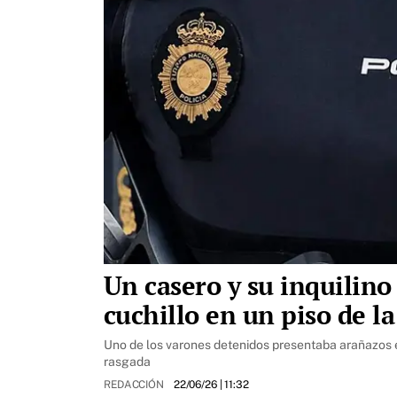
Un casero y su inquilin
cuchillo en un piso de l
Uno de los varones detenidos presentaba arañazos en
rasgada
REDACCIÓN
22/06/26
| 11:32