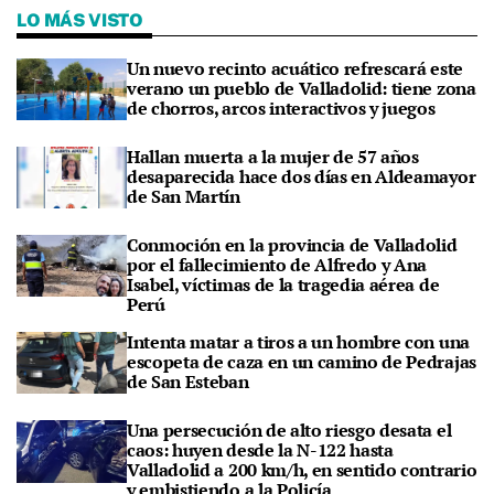
LO MÁS VISTO
Un nuevo recinto acuático refrescará este
verano un pueblo de Valladolid: tiene zona
de chorros, arcos interactivos y juegos
Hallan muerta a la mujer de 57 años
desaparecida hace dos días en Aldeamayor
de San Martín
Conmoción en la provincia de Valladolid
por el fallecimiento de Alfredo y Ana
Isabel, víctimas de la tragedia aérea de
Perú
Intenta matar a tiros a un hombre con una
escopeta de caza en un camino de Pedrajas
de San Esteban
Una persecución de alto riesgo desata el
caos: huyen desde la N-122 hasta
Valladolid a 200 km/h, en sentido contrario
y embistiendo a la Policía