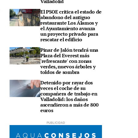
Valladolid
El PSOE critica el estado de
abandono del antiguo
restaurante Los Álamos y
el Ayuntamiento avanza
un proyecto privado para
rescatar el edificio
Pinar de Jalón tendrá una
Plaza del Everest más
'refrescante' con zonas
verdes, nuevos árboles y
toldos de sombra
Detenido por rayar dos
veces el coche de su
compañera de trabajo en
Valladolid: los daños
ascendieron a más de 800
euros