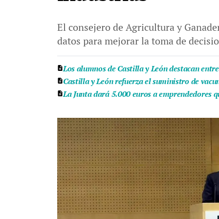
El consejero de Agricultura y Ganader
datos para mejorar la toma de decisio
Los alumnos de Castilla y León destacan entr
Castilla y León refuerza el suministro de vac
La Junta dará 5.000 euros a emprendedores qu