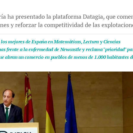
ía ha presentado la plataforma Datagia, que comenz
nes y reforzar la competitividad de las explotacion
e los mejores de España en Matemáticas, Lectura y Ciencias
unas frente a la enfermedad de Newcastle y reclama "prioridad" pa
e abran un comercio en pueblos de menos de 1.000 habitantes de