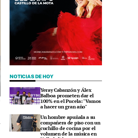
NOTICIAS DE HOY
Yeray Cabanzón y Álex
Balboa prometen dar el
100% en el Pucela: "Vamos
n
a hacer un gran año"
Un hombre apuñala a su
compañera de piso con un
cuchillo de cocina por el
9
volumen de la música en