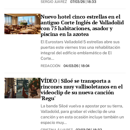
SERGIO JUÁREZ
07/03/26
| 18:33
Nuevo hotel cinco estrellas en el
antiguo Corte Inglés de Valladolid
con 75 habitaciones, asador y
piscina en la azotea
El Eurostars Valladolid 5 estrellas abre sus
puertas este viernes tras una rehabilitación
integral del edificio emblemático de El
Corte…
REDACCIÓN
04/03/26
| 18:04
VÍDEO | Siloé se transporta a
rincones muy vallisoletanos en el
videoclip de su nueva canción
'Regu'
La banda Siloé vuelva a apostar por su tierra,
Valladolid, para grabar el videclip de una
canción y en esta ocasión incluye también un
espacio muy…