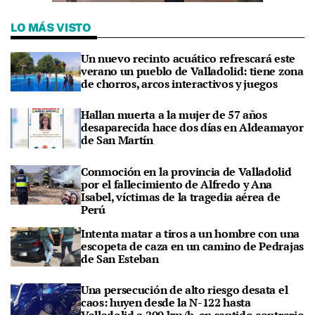
LO MÁS VISTO
Un nuevo recinto acuático refrescará este
verano un pueblo de Valladolid: tiene zona
de chorros, arcos interactivos y juegos
Hallan muerta a la mujer de 57 años
desaparecida hace dos días en Aldeamayor
de San Martín
Conmoción en la provincia de Valladolid
por el fallecimiento de Alfredo y Ana
Isabel, víctimas de la tragedia aérea de
Perú
Intenta matar a tiros a un hombre con una
escopeta de caza en un camino de Pedrajas
de San Esteban
Una persecución de alto riesgo desata el
caos: huyen desde la N-122 hasta
Valladolid a 200 km/h, en sentido contrario