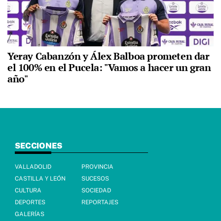
Yeray Cabanzón y Álex Balboa prometen dar
el 100% en el Pucela: "Vamos a hacer un gran
año"
SECCIONES
VALLADOLID
PROVINCIA
CASTILLA Y LEÓN
SUCESOS
CULTURA
SOCIEDAD
DEPORTES
REPORTAJES
GALERÍAS