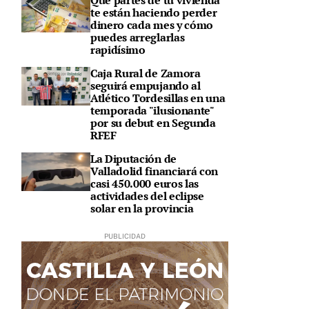
Qué partes de tu vivienda
te están haciendo perder
dinero cada mes y cómo
puedes arreglarlas
rapidísimo
Caja Rural de Zamora
seguirá empujando al
Atlético Tordesillas en una
temporada "ilusionante"
por su debut en Segunda
RFEF
La Diputación de
Valladolid financiará con
casi 450.000 euros las
actividades del eclipse
solar en la provincia