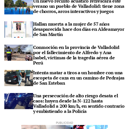
Un nuevo recinto acuático refrescará este
verano un pueblo de Valladolid: tiene zona
de chorros, arcos interactivos y juegos
Hallan muerta a la mujer de 57 años
desaparecida hace dos días en Aldeamayor
de San Martín
Conmoción en la provincia de Valladolid
por el fallecimiento de Alfredo y Ana
Isabel, víctimas de la tragedia aérea de
Perú
Intenta matar a tiros a un hombre con una
escopeta de caza en un camino de Pedrajas
de San Esteban
Una persecución de alto riesgo desata el
caos: huyen desde la N-122 hasta
Valladolid a 200 km/h, en sentido contrario
y embistiendo a la Policía