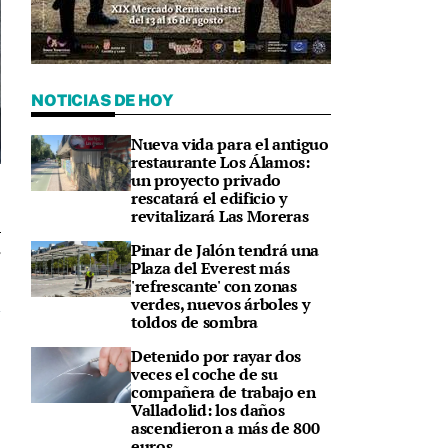
NOTICIAS DE HOY
Nueva vida para el antiguo
restaurante Los Álamos:
un proyecto privado
rescatará el edificio y
revitalizará Las Moreras
Pinar de Jalón tendrá una
7
Plaza del Everest más
'refrescante' con zonas
verdes, nuevos árboles y
toldos de sombra
Detenido por rayar dos
veces el coche de su
compañera de trabajo en
Valladolid: los daños
ascendieron a más de 800
euros