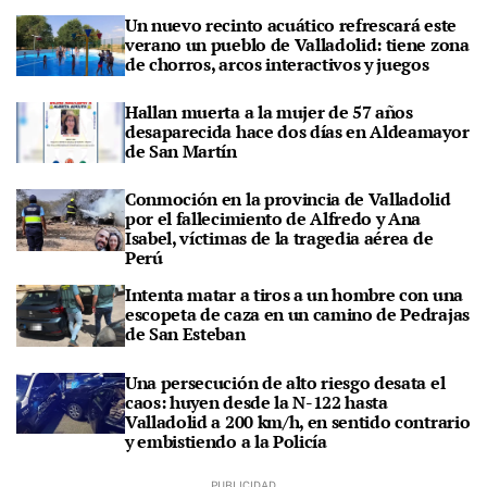
Un nuevo recinto acuático refrescará este
verano un pueblo de Valladolid: tiene zona
de chorros, arcos interactivos y juegos
Hallan muerta a la mujer de 57 años
desaparecida hace dos días en Aldeamayor
de San Martín
Conmoción en la provincia de Valladolid
por el fallecimiento de Alfredo y Ana
Isabel, víctimas de la tragedia aérea de
Perú
Intenta matar a tiros a un hombre con una
escopeta de caza en un camino de Pedrajas
de San Esteban
Una persecución de alto riesgo desata el
caos: huyen desde la N-122 hasta
Valladolid a 200 km/h, en sentido contrario
y embistiendo a la Policía