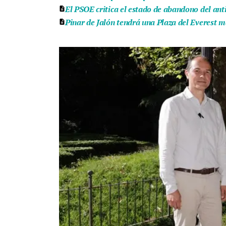
El PSOE critica el estado de abandono del ant
Pinar de Jalón tendrá una Plaza del Everest m