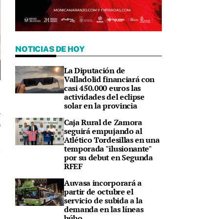
NOTICIAS DE HOY
La Diputación de
Valladolid financiará con
casi 450.000 euros las
actividades del eclipse
solar en la provincia
Caja Rural de Zamora
0
seguirá empujando al
Atlético Tordesillas en una
temporada "ilusionante"
por su debut en Segunda
RFEF
Auvasa incorporará a
partir de octubre el
servicio de subida a la
demanda en las líneas
búho