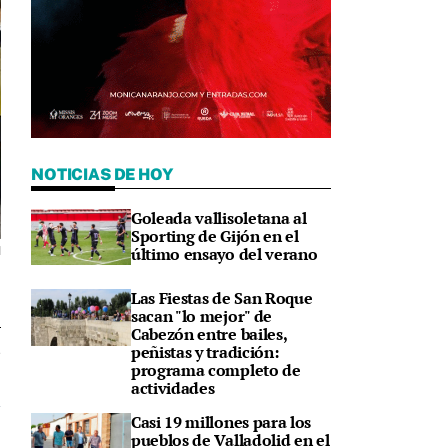
NOTICIAS DE HOY
Goleada vallisoletana al
Sporting de Gijón en el
último ensayo del verano
d
Las Fiestas de San Roque
sacan "lo mejor" de
Cabezón entre bailes,
peñistas y tradición:
4
programa completo de
actividades
Casi 19 millones para los
pueblos de Valladolid en el