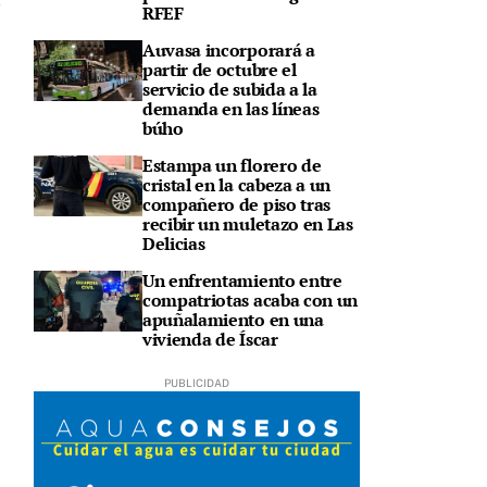
RFEF
Auvasa incorporará a
partir de octubre el
servicio de subida a la
demanda en las líneas
búho
Estampa un florero de
cristal en la cabeza a un
compañero de piso tras
recibir un muletazo en Las
Delicias
Un enfrentamiento entre
compatriotas acaba con un
apuñalamiento en una
vivienda de Íscar