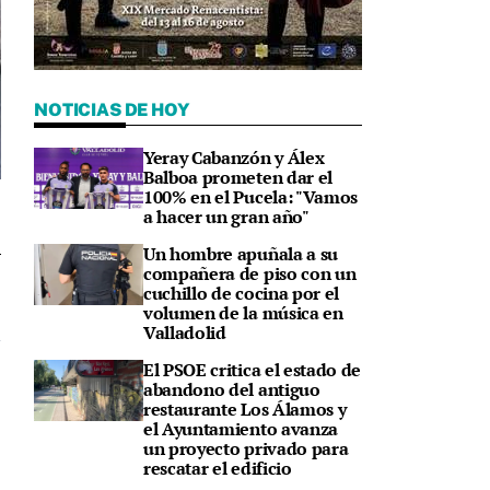
NOTICIAS DE HOY
Yeray Cabanzón y Álex
Balboa prometen dar el
100% en el Pucela: "Vamos
a hacer un gran año"
Un hombre apuñala a su
compañera de piso con un
9
cuchillo de cocina por el
volumen de la música en
Valladolid
El PSOE critica el estado de
abandono del antiguo
restaurante Los Álamos y
el Ayuntamiento avanza
un proyecto privado para
rescatar el edificio