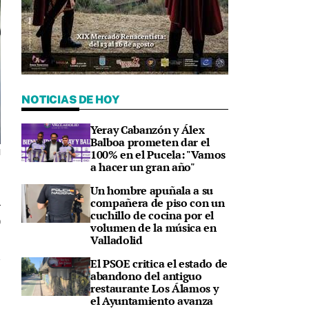
NOTICIAS DE HOY
Yeray Cabanzón y Álex
Balboa prometen dar el
100% en el Pucela: "Vamos
d
a hacer un gran año"
Un hombre apuñala a su
compañera de piso con un
cuchillo de cocina por el
0
volumen de la música en
Valladolid
El PSOE critica el estado de
abandono del antiguo
restaurante Los Álamos y
el Ayuntamiento avanza