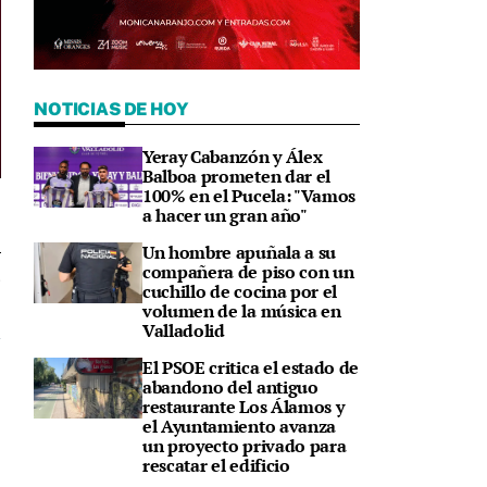
NOTICIAS DE HOY
Yeray Cabanzón y Álex
Balboa prometen dar el
100% en el Pucela: "Vamos
a hacer un gran año"
Un hombre apuñala a su
compañera de piso con un
5
cuchillo de cocina por el
volumen de la música en
Valladolid
El PSOE critica el estado de
abandono del antiguo
restaurante Los Álamos y
el Ayuntamiento avanza
un proyecto privado para
rescatar el edificio