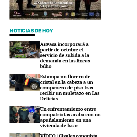
NOTICIAS DE HOY
Auvasa incorporará a
partir de octubre el
servicio de subida a la
demanda en las líneas
búho
Estampa un florero de
8
cristal en la cabeza a un
compañero de piso tras
recibir un muletazo en Las
Delicias
Un enfrentamiento entre
compatriotas acaba con un
apuñalamiento en una
vivienda de Íscar
VÍDEO | Cigales conquista