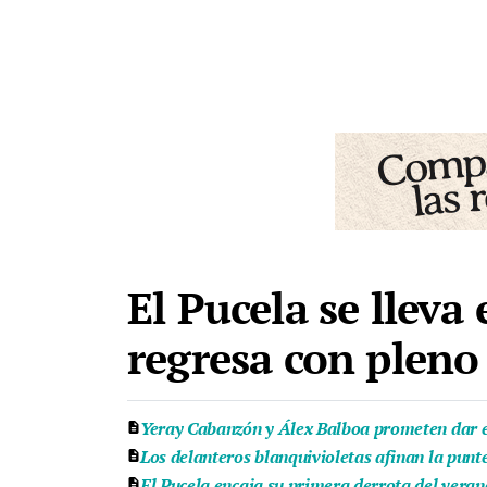
El Pucela se lleva
regresa con pleno 
Yeray Cabanzón y Álex Balboa prometen dar e
Los delanteros blanquivioletas afinan la punt
El Pucela encaja su primera derrota del veran