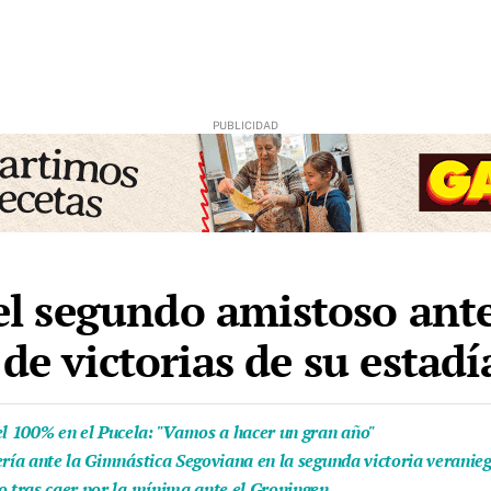
 el segundo amistoso ante
de victorias de su estadí
l 100% en el Pucela: "Vamos a hacer un gran año"
ería ante la Gimnástica Segoviana en la segunda victoria veranie
o tras caer por la mínima ante el Groningen