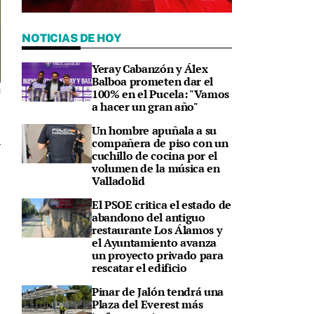
NOTICIAS DE HOY
Yeray Cabanzón y Álex
Balboa prometen dar el
100% en el Pucela: "Vamos
d
a hacer un gran año"
Un hombre apuñala a su
compañera de piso con un
cuchillo de cocina por el
9
volumen de la música en
Valladolid
El PSOE critica el estado de
abandono del antiguo
restaurante Los Álamos y
el Ayuntamiento avanza
un proyecto privado para
rescatar el edificio
Pinar de Jalón tendrá una
Plaza del Everest más