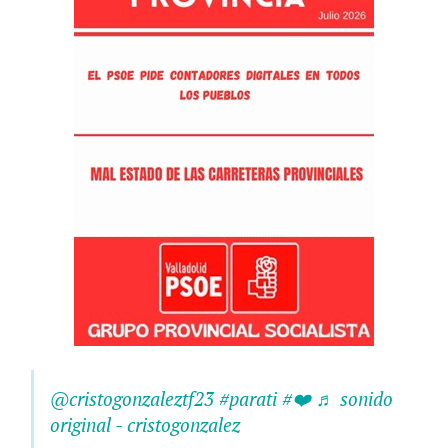
@cristogonzaleztf23
#parati
#❤️
♬ sonido
original - cristogonzalez