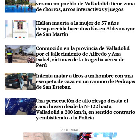
verano un pueblo de Valladolid: tiene zona
de chorros, arcos interactivos y juegos
Hallan muerta a la mujer de 57 años
desaparecida hace dos días en Aldeamayor
de San Martín
Conmoción en la provincia de Valladolid
por el fallecimiento de Alfredo y Ana
Isabel, víctimas de la tragedia aérea de
Perú
Intenta matar a tiros a un hombre con una
escopeta de caza en un camino de Pedrajas
de San Esteban
Una persecución de alto riesgo desata el
caos: huyen desde la N-122 hasta
Valladolid a 200 km/h, en sentido contrario
y embistiendo a la Policía