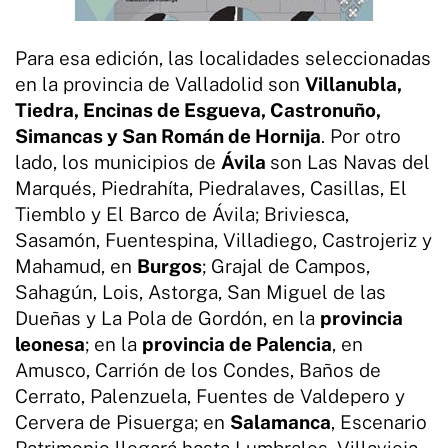
Para esa edición, las localidades seleccionadas
en la provincia de Valladolid son
Villanubla,
Tiedra, Encinas de Esgueva, Castronuño,
Simancas y San Román de Hornija
. Por otro
lado, los municipios de
Ávila
son Las Navas del
Marqués, Piedrahíta, Piedralaves, Casillas, El
Tiemblo y El Barco de Ávila; Briviesca,
Sasamón, Fuentespina, Villadiego, Castrojeriz y
Mahamud, en
Burgos
; Grajal de Campos,
Sahagún, Lois, Astorga, San Miguel de las
Dueñas y La Pola de Gordón, en la
provincia
leonesa
; en la
provincia de Palencia
, en
Amusco, Carrión de los Condes, Baños de
Cerrato, Palenzuela, Fuentes de Valdepero y
Cervera de Pisuerga; en
Salamanca
, Escenario
Patrimonio llegará hasta Lumbrales, Villavieja