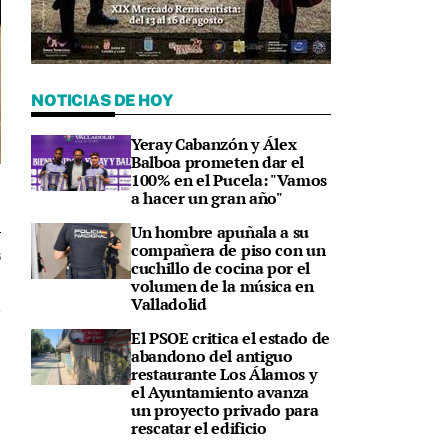
NOTICIAS DE HOY
Yeray Cabanzón y Álex
Balboa prometen dar el
100% en el Pucela: "Vamos
a hacer un gran año"
Un hombre apuñala a su
compañera de piso con un
6
cuchillo de cocina por el
volumen de la música en
Valladolid
El PSOE critica el estado de
abandono del antiguo
restaurante Los Álamos y
el Ayuntamiento avanza
un proyecto privado para
rescatar el edificio