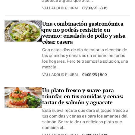
apetece alguna que otra…
VALLADOLID PLURAL
06/09/23
| 8:15
Una combinación gastronómica
que no podrás resistirte en
verano: ensalada de pollo y salsa
césar casera
Con estos días de ola de calor la elección de
las comidas y cenas es un infierno en todos
los hogares. Pero te traemos la solución, una
mezcla…
VALLADOLID PLURAL
01/09/23
| 8:10
Un plato fresco y suave para
triunfar en tus comidas y cenas:
tartar de salmón y aguacate
Esta nueva receta que dará el toque fresco a
tus comidas y cenas es para los amantes del
salmón. Se trata de un delicioso plato que
combina el…