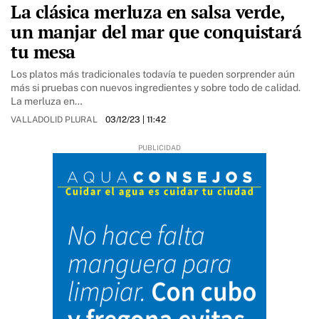
La clásica merluza en salsa verde,
un manjar del mar que conquistará
tu mesa
Los platos más tradicionales todavía te pueden sorprender aún
más si pruebas con nuevos ingredientes y sobre todo de calidad.
La merluza en…
VALLADOLID PLURAL
03/12/23
| 11:42