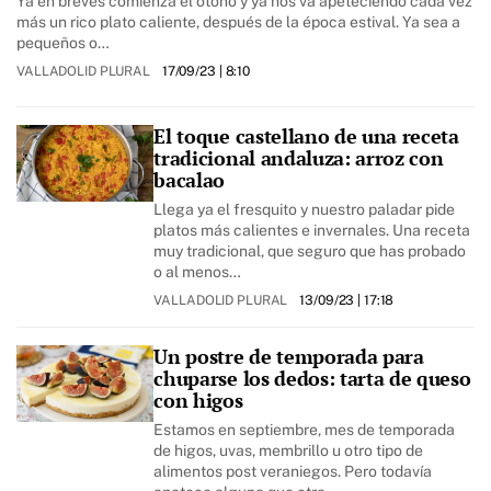
Ya en breves comienza el otoño y ya nos va apeteciendo cada vez
más un rico plato caliente, después de la época estival. Ya sea a
pequeños o…
VALLADOLID PLURAL
17/09/23
| 8:10
El toque castellano de una receta
tradicional andaluza: arroz con
bacalao
Llega ya el fresquito y nuestro paladar pide
platos más calientes e invernales. Una receta
muy tradicional, que seguro que has probado
o al menos…
VALLADOLID PLURAL
13/09/23
| 17:18
Un postre de temporada para
chuparse los dedos: tarta de queso
con higos
Estamos en septiembre, mes de temporada
de higos, uvas, membrillo u otro tipo de
alimentos post veraniegos. Pero todavía