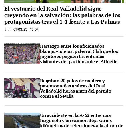
El vestuario del Real Valladolid sigue
creyendo en la salvación: las palabras de los
protagonistas tras el 1-1 frente a Las Palmas
S. J.
01/03/25
| 13:07
Hartazgo entre los aficionados
blanquivioletas: piden al Club que los
jugadores paguen las entradas
visitantes del partido ante el Athletic
Requisan 20 palos de madera y
pasamontañas a ultras del Real
Valladolid horas antes del partido
contra el Sevilla
Un accidente en la A-62 entre una
furgoneta y un camión deja varios
kilómetros de retenciones a la altura de