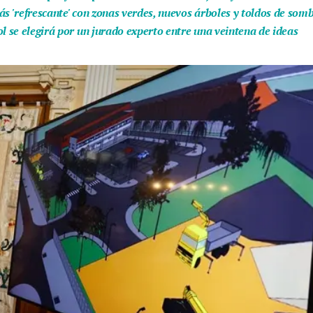
ás 'refrescante' con zonas verdes, nuevos árboles y toldos de som
l se elegirá por un jurado experto entre una veintena de ideas