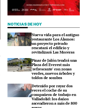
NOTICIAS DE HOY
Nueva vida para el antiguo
restaurante Los Álamos:
un proyecto privado
rescatará el edificio y
revitalizará Las Moreras
Pinar de Jalón tendrá una
5
Plaza del Everest más
'refrescante' con zonas
verdes, nuevos árboles y
toldos de sombra
Detenido por rayar dos
veces el coche de su
compañera de trabajo en
Valladolid: los daños
ascendieron a más de 800
euros