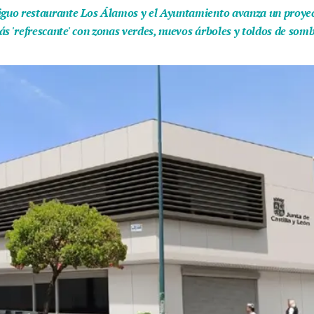
iguo restaurante Los Álamos y el Ayuntamiento avanza un proyect
ás 'refrescante' con zonas verdes, nuevos árboles y toldos de som