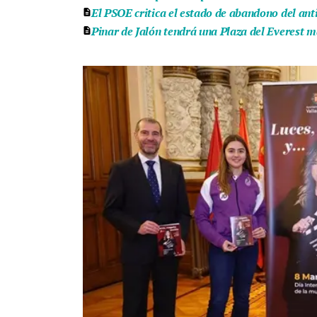
El PSOE critica el estado de abandono del ant
Pinar de Jalón tendrá una Plaza del Everest m