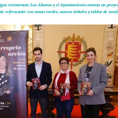
iguo restaurante Los Álamos y el Ayuntamiento avanza un proyect
ás 'refrescante' con zonas verdes, nuevos árboles y toldos de som