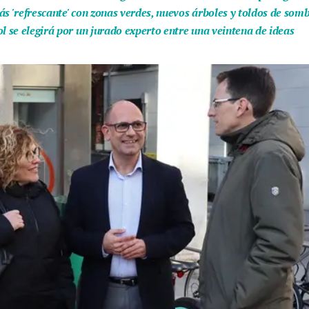
ás 'refrescante' con zonas verdes, nuevos árboles y toldos de som
l se elegirá por un jurado experto entre una veintena de ideas