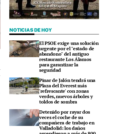
NOTICIAS DE HOY
El PSOE exige una solución
urgente por el "estado de
abandono" del antiguo
restaurante Los Álamos
para garantizar la
seguridad
7
Pinar de Jalón tendrá una
Plaza del Everest más
'refrescante' con zonas
verdes, nuevos árboles y
toldos de sombra
Detenido por rayar dos
veces el coche de su
compañera de trabajo en
Valladolid: los daños
ascendieron a más de 800