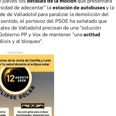
e jueves los
detalles de la moción
que presentará
esidad de adecentar" la
estación de autobuses
y la
lde de Valladolid para paralizar la demolición del
e sentido, el portavoz del PSOE ha señalado que
ales de Valladolid precisan de una "solución
e Gobierno PP y Vox de mantener "una
actitud
lisis y al bloqueo".