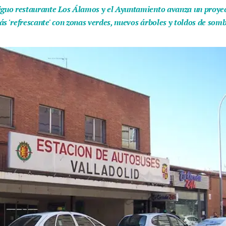
iguo restaurante Los Álamos y el Ayuntamiento avanza un proyect
ás 'refrescante' con zonas verdes, nuevos árboles y toldos de som