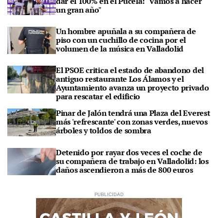
dar el 100% en el Pucela: "Vamos a hacer
un gran año"
Un hombre apuñala a su compañera de
piso con un cuchillo de cocina por el
volumen de la música en Valladolid
El PSOE critica el estado de abandono del
antiguo restaurante Los Álamos y el
Ayuntamiento avanza un proyecto privado
para rescatar el edificio
Pinar de Jalón tendrá una Plaza del Everest
más 'refrescante' con zonas verdes, nuevos
árboles y toldos de sombra
Detenido por rayar dos veces el coche de
su compañera de trabajo en Valladolid: los
daños ascendieron a más de 800 euros