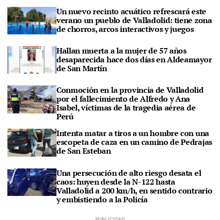
Un nuevo recinto acuático refrescará este
verano un pueblo de Valladolid: tiene zona
de chorros, arcos interactivos y juegos
Hallan muerta a la mujer de 57 años
desaparecida hace dos días en Aldeamayor
de San Martín
Conmoción en la provincia de Valladolid
por el fallecimiento de Alfredo y Ana
Isabel, víctimas de la tragedia aérea de
Perú
Intenta matar a tiros a un hombre con una
escopeta de caza en un camino de Pedrajas
de San Esteban
Una persecución de alto riesgo desata el
caos: huyen desde la N-122 hasta
Valladolid a 200 km/h, en sentido contrario
y embistiendo a la Policía