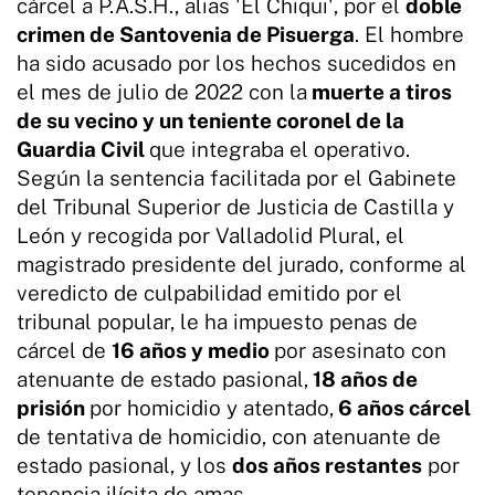
cárcel a P.A.S.H., alias 'El Chiqui', por el
doble
crimen de Santovenia de Pisuerga
. El hombre
ha sido acusado por los hechos sucedidos en
el mes de julio de 2022 con la
muerte a tiros
de su vecino y un teniente coronel de la
Guardia Civil
que integraba el operativo.
Según la sentencia facilitada por el Gabinete
del Tribunal Superior de Justicia de Castilla y
León y recogida por Valladolid Plural, el
magistrado presidente del jurado, conforme al
veredicto de culpabilidad emitido por el
tribunal popular, le ha impuesto penas de
cárcel de
16 años y medio
por asesinato con
atenuante de estado pasional,
18 años de
prisión
por homicidio y atentado,
6 años cárcel
de tentativa de homicidio, con atenuante de
estado pasional, y los
dos años restantes
por
tenencia ilícita de amas.