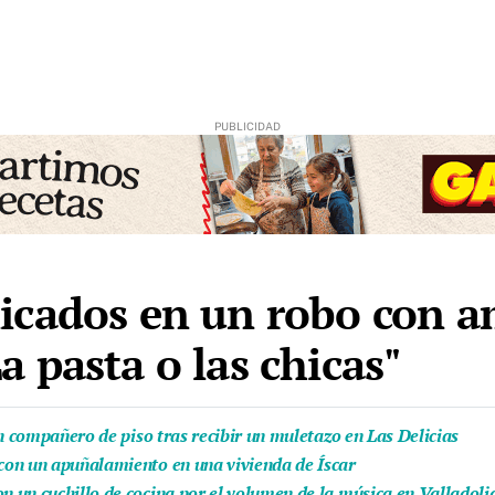
icados en un robo con 
 pasta o las chicas"
n compañero de piso tras recibir un muletazo en Las Delicias
con un apuñalamiento en una vivienda de Íscar
 un cuchillo de cocina por el volumen de la música en Valladoli