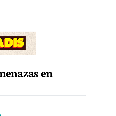
amenazas en
d