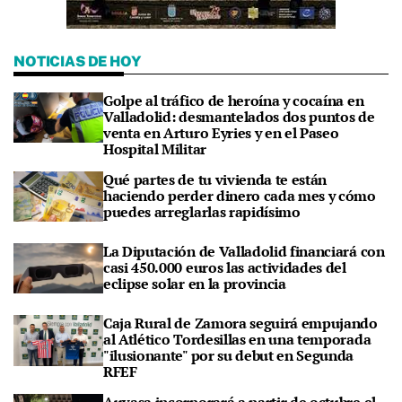
NOTICIAS DE HOY
Golpe al tráfico de heroína y cocaína en
Valladolid: desmantelados dos puntos de
venta en Arturo Eyries y en el Paseo
Hospital Militar
Qué partes de tu vivienda te están
haciendo perder dinero cada mes y cómo
puedes arreglarlas rapidísimo
La Diputación de Valladolid financiará con
casi 450.000 euros las actividades del
eclipse solar en la provincia
Caja Rural de Zamora seguirá empujando
al Atlético Tordesillas en una temporada
"ilusionante" por su debut en Segunda
RFEF