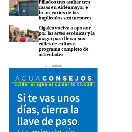
Pillados tras asaltar tres
casas en Aldeamayor e
Íscar: varios de los
implicados son menores
Cigales vuelve a apostar
por las artes escénicas y la
magia para llenar sus
calles de cultura:
programa completo de
actividades