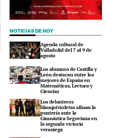
NOTICIAS DE HOY
Agenda cultural de
Valladolid del 7 al 9 de
agosto
Los alumnos de Castilla y
León destacan entre los
mejores de España en
4
Matemáticas, Lectura y
Ciencias
Los delanteros
blanquivioletas afinan la
puntería ante la
Gimnástica Segoviana en
la segunda victoria
veraniega