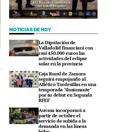
NOTICIAS DE HOY
La Diputación de
Valladolid financiará con
casi 450.000 euros las
actividades del eclipse
solar en la provincia
Caja Rural de Zamora
1
seguirá empujando al
Atlético Tordesillas en una
temporada "ilusionante"
por su debut en Segunda
RFEF
Auvasa incorporará a
partir de octubre el
servicio de subida a la
demanda en las líneas
búho