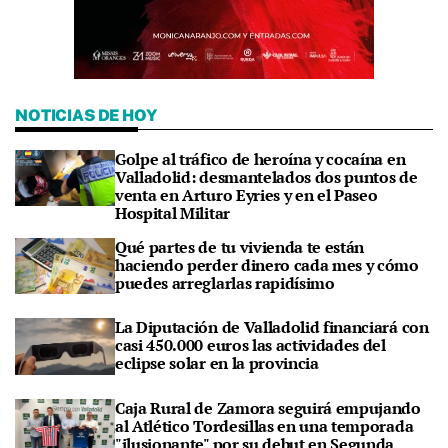
NOTICIAS DE HOY
Golpe al tráfico de heroína y cocaína en
Valladolid: desmantelados dos puntos de
venta en Arturo Eyries y en el Paseo
Hospital Militar
Qué partes de tu vivienda te están
haciendo perder dinero cada mes y cómo
puedes arreglarlas rapidísimo
La Diputación de Valladolid financiará con
casi 450.000 euros las actividades del
eclipse solar en la provincia
Caja Rural de Zamora seguirá empujando
al Atlético Tordesillas en una temporada
"ilusionante" por su debut en Segunda