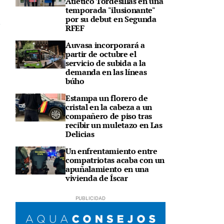
Atlético Tordesillas en una
temporada "ilusionante"
por su debut en Segunda
RFEF
Auvasa incorporará a
partir de octubre el
servicio de subida a la
demanda en las líneas
búho
Estampa un florero de
cristal en la cabeza a un
compañero de piso tras
recibir un muletazo en Las
Delicias
Un enfrentamiento entre
compatriotas acaba con un
apuñalamiento en una
vivienda de Íscar