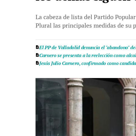
La cabeza de lista del Partido Popula
Plural las principales medidas de su 
El PP de Valladolid denuncia el "abandono" de
Carnero se presenta a la reelección como alca
Jesús Julio Carnero, confirmado como candida