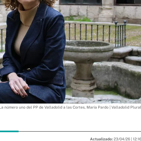
La número uno del PP de Valladolid a las Cortes, María Pardo | Valladolid Plura
Actualizado:
23/04/26 |
12:1