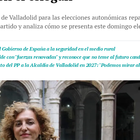
r de Valladolid para las elecciones autonómicas rep
partido y analiza cómo se presenta este domingo el
l Gobierno de España a la seguridad en el medio rural
lde con "fuerzas renovadas" y reconoce que no teme al futuro can
to del PP a la Alcaldía de Valladolid en 2027: "Podemos mirar al