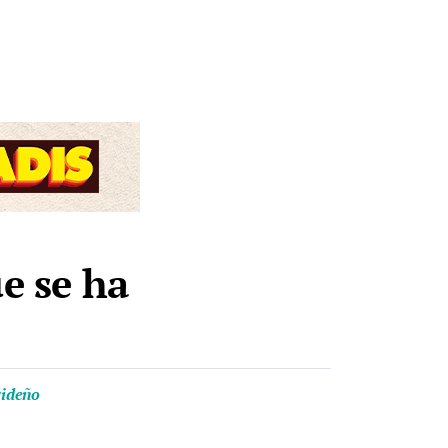
ue se ha
videño