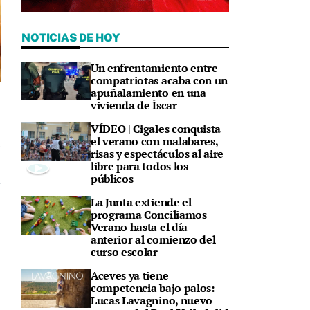
NOTICIAS DE HOY
Un enfrentamiento entre
compatriotas acaba con un
apuñalamiento en una
vivienda de Íscar
VÍDEO | Cigales conquista
el verano con malabares,
5
risas y espectáculos al aire
libre para todos los
públicos
La Junta extiende el
programa Conciliamos
Verano hasta el día
anterior al comienzo del
curso escolar
Aceves ya tiene
competencia bajo palos:
Lucas Lavagnino, nuevo