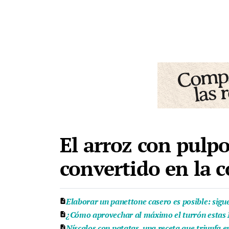
El arroz con pulpo
convertido en la 
Elaborar un panettone casero es posible: sigue
¿Cómo aprovechar al máximo el turrón estas N
Níscalos con patatas, una receta que triunfa e