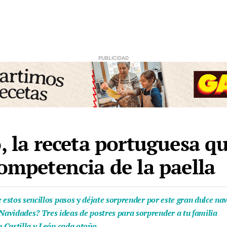
, la receta portuguesa q
competencia de la paella
 estos sencillos pasos y déjate sorprender por este gran dulce na
avidades? Tres ideas de postres para sorprender a tu familia
n Castilla y León cada otoño