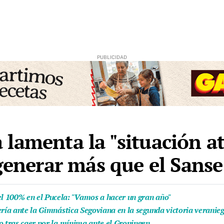
amenta la "situación atí
 generar más que el Sanse
l 100% en el Pucela: "Vamos a hacer un gran año"
ería ante la Gimnástica Segoviana en la segunda victoria veranie
o tras caer por la mínima ante el Groningen