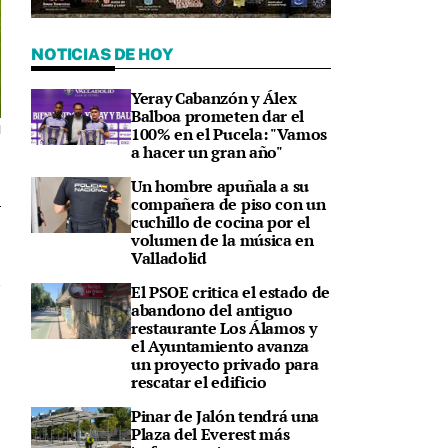
NOTICIAS DE HOY
Yeray Cabanzón y Álex
Balboa prometen dar el
100% en el Pucela: "Vamos
d
a hacer un gran año"
Un hombre apuñala a su
compañera de piso con un
cuchillo de cocina por el
3
volumen de la música en
Valladolid
El PSOE critica el estado de
abandono del antiguo
restaurante Los Álamos y
el Ayuntamiento avanza
un proyecto privado para
rescatar el edificio
Pinar de Jalón tendrá una
Plaza del Everest más