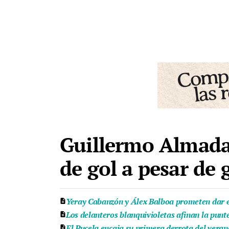
Guillermo Almada l
de gol a pesar de
Yeray Cabanzón y Álex Balboa prometen dar e
Los delanteros blanquivioletas afinan la punt
El Pucela encaja su primera derrota del veran