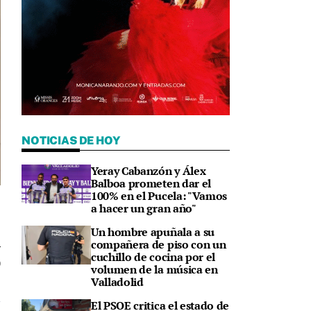
NOTICIAS DE HOY
Yeray Cabanzón y Álex
Balboa prometen dar el
100% en el Pucela: "Vamos
a
a hacer un gran año"
Un hombre apuñala a su
compañera de piso con un
cuchillo de cocina por el
0
volumen de la música en
Valladolid
El PSOE critica el estado de