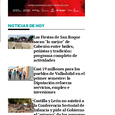
NOTICIAS DE HOY
Las Fiestas de San Roque
sacan "lo mejor" de
Cabezón entre bailes,
peñistas y tradición:
programa completo de
actividades
9
Casi 19 millones para los
pueblos de Valladolid en el
primer semestre: la
Diputación refuerza
servicios, empleo e
inversiones
Castilla y León no asistirá a
la Conferencia Sectorial de
Infancia y pide al Gobierno
el "retorno" de los menores