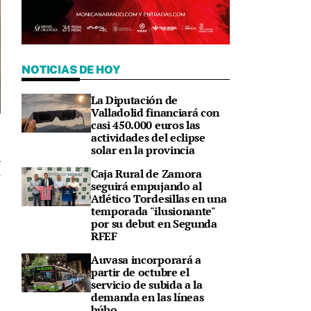
NOTICIAS DE HOY
La Diputación de
Valladolid financiará con
casi 450.000 euros las
actividades del eclipse
solar en la provincia
Caja Rural de Zamora
7
seguirá empujando al
Atlético Tordesillas en una
temporada "ilusionante"
por su debut en Segunda
RFEF
Auvasa incorporará a
partir de octubre el
servicio de subida a la
demanda en las líneas
búho