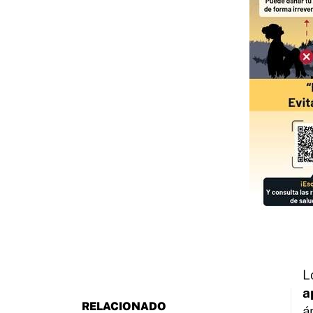
L
a
á