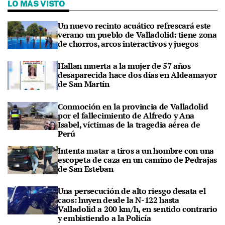
LO MÁS VISTO
Un nuevo recinto acuático refrescará este
verano un pueblo de Valladolid: tiene zona
de chorros, arcos interactivos y juegos
Hallan muerta a la mujer de 57 años
desaparecida hace dos días en Aldeamayor
de San Martín
Conmoción en la provincia de Valladolid
por el fallecimiento de Alfredo y Ana
Isabel, víctimas de la tragedia aérea de
Perú
Intenta matar a tiros a un hombre con una
escopeta de caza en un camino de Pedrajas
de San Esteban
Una persecución de alto riesgo desata el
caos: huyen desde la N-122 hasta
Valladolid a 200 km/h, en sentido contrario
y embistiendo a la Policía