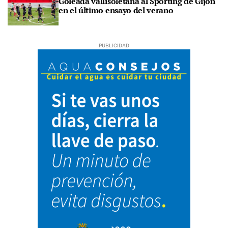
Goleada vallisoletana al Sporting de Gijón
en el último ensayo del verano