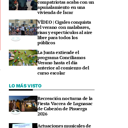
compatriotas acaba con un
apuñalamiento en una
vivienda de Íscar
VÍDEO | Cigales conquista
el verano con malabares,
risas y espectáculos al aire
libre para todos los
públicos
La Junta extiende el
programa Conciliamos
Verano hasta el día
anterior al comienzo del
curso escolar
3
LO MÁS VISTO
Recreación nocturna de la
Fiesta Vaccea de Lugnasac
de Cabezón de Pisuerga
2026
Actuaciones musicales de