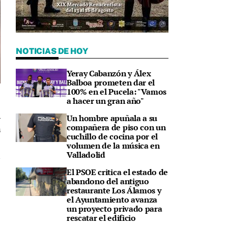
NOTICIAS DE HOY
Yeray Cabanzón y Álex
Balboa prometen dar el
100% en el Pucela: "Vamos
a hacer un gran año"
Un hombre apuñala a su
compañera de piso con un
6
cuchillo de cocina por el
volumen de la música en
Valladolid
El PSOE critica el estado de
abandono del antiguo
restaurante Los Álamos y
el Ayuntamiento avanza
un proyecto privado para
rescatar el edificio